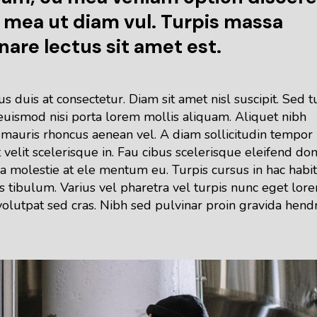
 mea ut diam vul. Turpis massa
nare lectus sit amet est.
 duis at consectetur. Diam sit amet nisl suscipit. Sed t
d euismod nisi porta lorem mollis aliquam. Aliquet nibh
 mauris rhoncus aenean vel. A diam sollicitudin tempor 
 velit scelerisque in. Fau cibus scelerisque eleifend do
a molestie at ele mentum eu. Turpis cursus in hac habi
s tibulum. Varius vel pharetra vel turpis nunc eget lore
volutpat sed cras. Nibh sed pulvinar proin gravida hendr