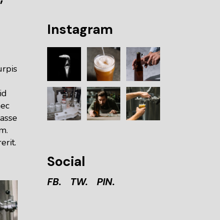
Instagram
urpis
id
nec
tasse
m.
erit.
Social
FB.
TW.
PIN.