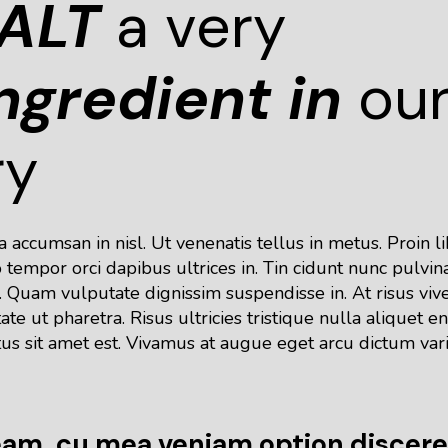
ALT
a very
ngredient
in
ou
ry
accumsan in nisl. Ut venenatis tellus in metus. Proin l
tempor orci dapibus ultrices in. Tin cidunt nunc pulvin
 Quam vulputate dignissim suspendisse in. At risus viv
te ut pharetra. Risus ultricies tristique nulla aliquet en
tus sit amet est. Vivamus at augue eget arcu dictum var
 eam, cu mea veniam option discere