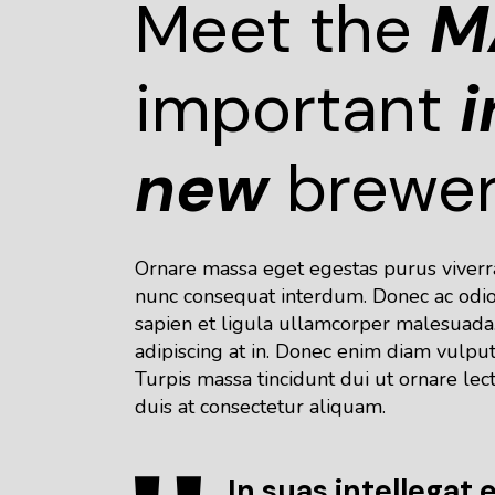
Meet the
M
important
i
new
brewe
Ornare massa eget egestas purus viverra 
nunc consequat interdum. Donec ac odio 
sapien et ligula ullamcorper malesuada.
adipiscing at in. Donec enim diam vulputa
Turpis massa tincidunt dui ut ornare lec
duis at consectetur aliquam.
In suas intellegat