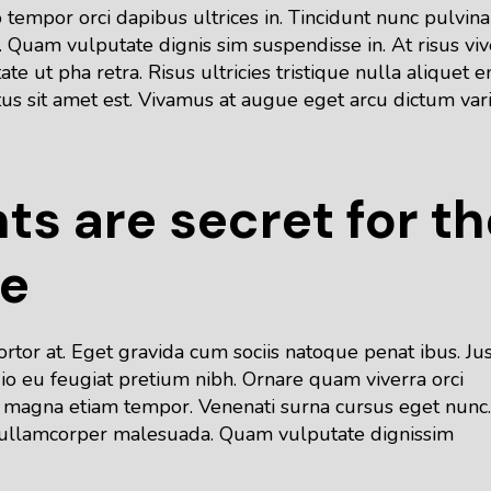
tempor orci dapibus ultrices in. Tincidunt nunc pulvina
 Quam vulputate dignis sim suspendisse in. At risus viv
te ut pha retra. Risus ultricies tristique nulla aliquet e
tus sit amet est. Vivamus at augue eget arcu dictum var
ts are secret for th
te
ortor at. Eget gravida cum sociis natoque penat ibus. Ju
dio eu feugiat pretium nibh. Ornare quam viverra orci
isis magna etiam tempor. Venenati surna cursus eget nunc.
 ullamcorper malesuada. Quam vulputate dignissim