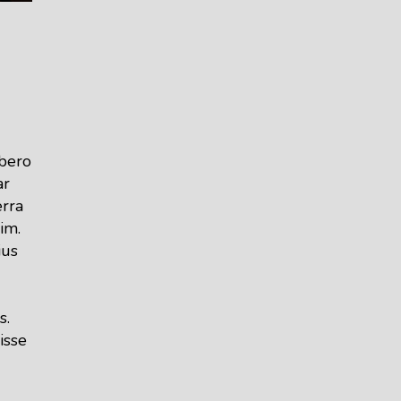
ibero
ar
erra
im.
ius
s.
isse