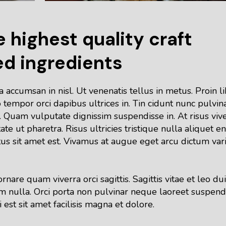
e highest quality craft
ed ingredients
accumsan in nisl. Ut venenatis tellus in metus. Proin l
tempor orci dapibus ultrices in. Tin cidunt nunc pulvin
 Quam vulputate dignissim suspendisse in. At risus viv
te ut pharetra. Risus ultricies tristique nulla aliquet en
tus sit amet est. Vivamus at augue eget arcu dictum var
are quam viverra orci sagittis. Sagittis vitae et leo dui
am nulla. Orci porta non pulvinar neque laoreet suspend
est sit amet facilisis magna et dolore.