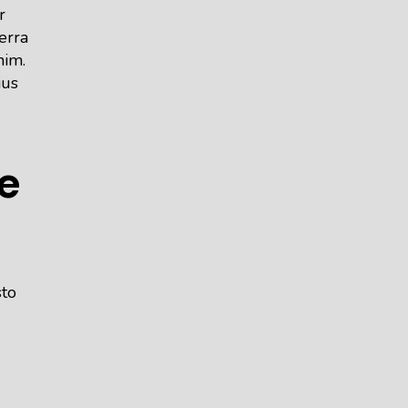
r
erra
nim.
ius
e
sto